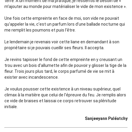
terre. À un moment de ma pratique, je ressentis le besoin de «
m’ajouter au monde pour matérialiser le vide de mon existence ».
Une fois cette empreinte en face de moi, son vide ne pouvait
qu’appeler la vie, c’est un parfum lors d’une ballade nocturne qui
me remplit les poumons et puis l’être.
Le lendemain je revenais voir cette liane en demandant à son
propriétaire si je pouvais cueillir ses fleurs. Il accepta.
Je revins tapisser le fond de cette empreinte en y creusant un
trou avec un bois d’allumette afin de pouvoir y glisser la tige de la
fleur. Trois jours plus tard, le corps parfumé de vie se mit à
exister avec incandescence.
Je voulus pousser cette existence à un niveau supérieur, quel
climax à la matière que celui de l’épreuve du feu. Je remplis alors
ce vide de braises et laissai ce corps retrouver sa plénitude
initiale.
Sanjeeyann Paléatchy