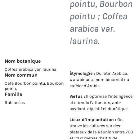
pointu, Bourbon
pointu ;
Coffea
arabica var.
laurina
.
Nom botanique
Coffea arabica var. laurina
Étymologie :
Du latin Arabica,
Nom commun
« arabique », nom binomial du
Café Bourbon pointu, Bourbon
caféier d’Arabie.
pointu
Famille
Vertus :
Il optimise l’intelligence
Rubiacées
et stimule l’attention, anti-
oxydant, digestif et diurétique.
Lieux d’implantation :
On
trouve les cultures sur des
plateaux de la Réunion entre 700
et 1000 mètres d’altitude.