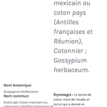
mexicain ou
coton pays
(Antilles
françaises et
Réunion),
Cotonnier ;
Gossypium
herbaceum
.
Nom botanique
Gossypium herbaceum
Étymologie :
Le terme de
Nom commun
coton
vient de l’arabe
al-
Koton péï, Coton mexicain ou
kutun
qui a donné en
coton pays (Antilles françaises et