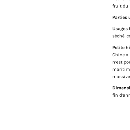
fruit du
Parties u
Usages t
séché, c
Petite h
Chine ».
n’est po
maritime
massive
Dimensi
fin d’an