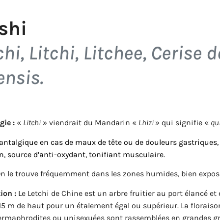
shi
chi, Litchi, Litchee, Cerise 
ensis
.
gie :
«
Litchi
» viendrait du Mandarin «
Lhizi
» qui signifie «
qu
antalgique en cas de maux de tête ou de douleurs gastriques, rég
n, source d’anti-oxydant, tonifiant musculaire.
n le trouve fréquemment dans les zones humides, bien exposé 
ion :
Le Letchi de Chine est un arbre fruitier au port élancé et 
15 m de haut pour un étalement égal ou supérieur. La floraiso
hermaphrodites ou unisexuées sont rassemblées en grandes g