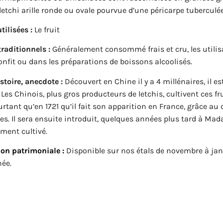
 letchi arille ronde ou ovale pourvue d’une péricarpe tuberculé
tilisées :
Le fruit
raditionnels :
Généralement consommé frais et cru, les utilisa
onfit ou dans les préparations de boissons alcoolisés.
istoire, anecdote :
Découvert en Chine il y a 4 millénaires, il est
 Les Chinois, plus gros producteurs de letchis, cultivent ces 
urtant qu’en 1721 qu’il fait son apparition en France, grâce
s. Il sera ensuite introduit, quelques années plus tard à Madag
ment cultivé.
on patrimoniale :
Disponible sur nos étals de novembre à janv
née.