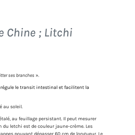
de Chine ;
Litchi
itter ses branches
».
ule le transit intestinal et facilitent la
au soleil.
étalé, au feuillage persistant. Il peut mesurer
n du letchi est de couleur jaune-crème. Les
rappes pouvant dépasser 60 cm de longueur. Le