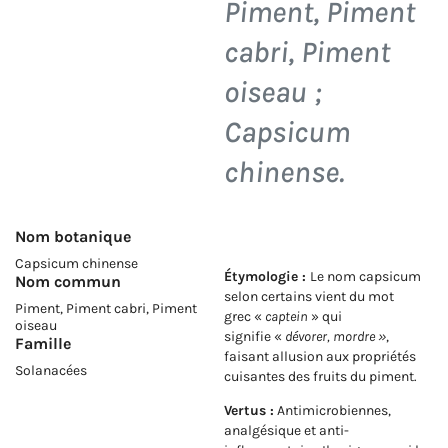
Piment, Piment
cabri, Piment
oiseau ;
Capsicum
chinense
.
Nom botanique
Capsicum chinense
Étymologie :
Le nom capsicum
Nom commun
selon certains vient du mot
Piment, Piment cabri, Piment
grec «
captein
» qui
oiseau
signifie «
dévorer, mordre »
,
Famille
faisant allusion aux propriétés
Solanacées
cuisantes des fruits du piment.
Vertus :
Antimicrobiennes,
analgésique et anti-