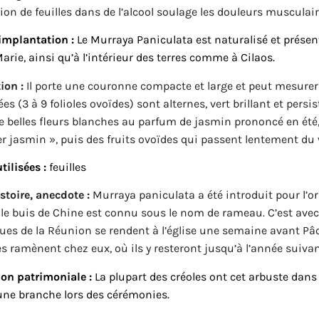
on de feuilles dans de l’alcool soulage les douleurs musculair
implantation :
Le Murraya Paniculata est naturalisé et présen
arie, ainsi qu’à l’intérieur des terres comme à Cilaos.
ion :
Il porte une couronne compacte et large et peut mesurer j
s (3 à 9 folioles ovoïdes) sont alternes, vert brillant et persist
 belles fleurs blanches au parfum de jasmin prononcé en été, 
r jasmin », puis des fruits ovoïdes qui passent lentement du 
tilisées :
feuilles
istoire, anecdote :
Murraya paniculata a été introduit pour l’o
le buis de Chine est connu sous le nom de rameau. C’est avec
ues de la Réunion se rendent à l’église une semaine avant Pâqu
les ramènent chez eux, où ils y resteront jusqu’à l’année suivan
on patrimoniale :
La plupart des créoles ont cet arbuste dans
une branche lors des cérémonies.