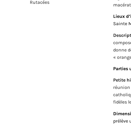
Rutacées
macérati
Lieux d’
Sainte M
Descript
composée
donne de
« orange
Parties u
Petite h
réunion 
catholiq
fidèles 
Dimensi
prélève 