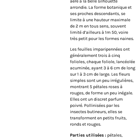
aéré à la belle silhouette
arrondie. La forme botanique et
ses proches descendants, se
limite à une hauteur maximale
de 2 m en tous sens, souvent
limité d’ailleurs à 1m 50, voire
très petit pour les formes naines.
Les
feuilles
imparipennées ont
généralement trois à cinq
folioles, chaque foliole, lancéolée
acuminée, ayant 3 à 6 cm de long
sur 1 à 3 cm de large. Les fleurs
simples sont un peu irrégulières,
montrant 5 pétales roses à
rouges, de forme un peu inégale.
Elles ont un discret parfum
poivré. Pollinisées par les
insectes butineurs, elles se
transforment en petits fruits,
ronds et rouges.
Parties utilisées :
pétales,