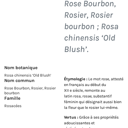
Rose Bourbon,
Rosier, Rosier
bourbon ;
Rosa
chinensis ‘Old
Blush’
.
Nom botanique
Rosa chinensis ‘Old Blush’
Étymologie :
Le mot rose, attesté
Nom commun
en français au début du
Rose Bourbon, Rosier, Rosier
XII e siècle, remonte au
bourbon
latin
rosa
,
rosae
, substantif
Famille
féminin qui désignait aussi bien
Rosacées
la fleur que le rosier lui-même.
Vertus :
Grâce à ses propriétés
adoucissantes et