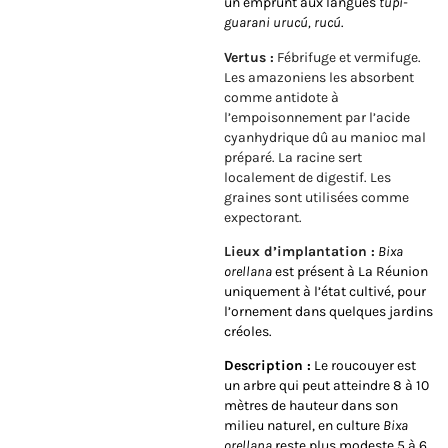
un emprunt aux langues
tupi-
guarani urucú, rucú
.
Vertus :
Fébrifuge et vermifuge.
Les amazoniens les absorbent
comme antidote à
l’empoisonnement par l’acide
cyanhydrique dû au manioc mal
préparé. La racine sert
localement de digestif. Les
graines sont utilisées comme
expectorant.
Lieux d’implantation :
Bixa
orellana
est présent à La Réunion
uniquement à l’état cultivé, pour
l’ornement dans quelques jardins
créoles.
Description :
Le roucouyer est
un arbre qui peut atteindre 8 à 10
mètres de hauteur dans son
milieu naturel, en culture
Bixa
orellana
reste plus modeste 5 à 6