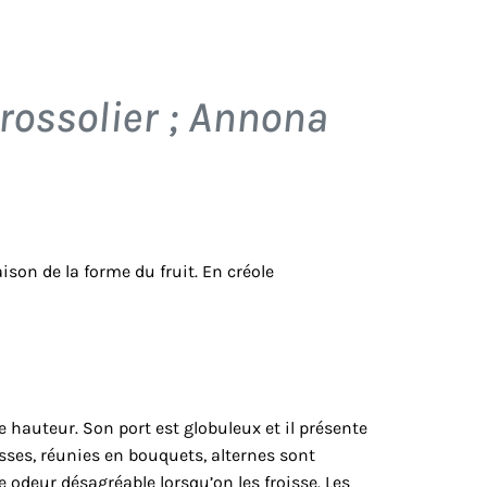
rossolier ;
Annona
ison de la forme du fruit. En créole
e hauteur. Son port est globuleux et il présente
aisses, réunies en bouquets, alternes sont
 odeur désagréable lorsqu’on les froisse. Les