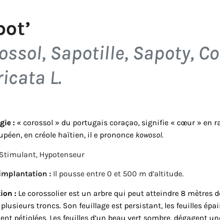
pot’
ossol, Sapotille, Sapoty, Co
icata L
.
gie :
« corossol » du portugais coraçao, signifie « cœur » en ra
péen, en créole haïtien, il e prononce
kowosol.
Stimulant, Hypotenseur
implantation :
Il pousse entre 0 et 500 m d’altitude.
ion :
Le corossolier est un arbre qui peut atteindre 8 mètres d
plusieurs troncs. Son feuillage est persistant, les feuilles ép
nt pétiolées. Les feuilles d’un beau vert sombre, dégagent une