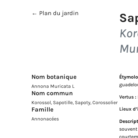
← Plan du jardin
Sa
Kor
Mur
Nom botanique
Étymolo
guadelou
Annona Muricata L
Nom commun
Vertus :
Korossol, Sapotille, Sapoty, Corossolier
Lieux d’
Famille
Annonacées
Descript
souvent 
courteme