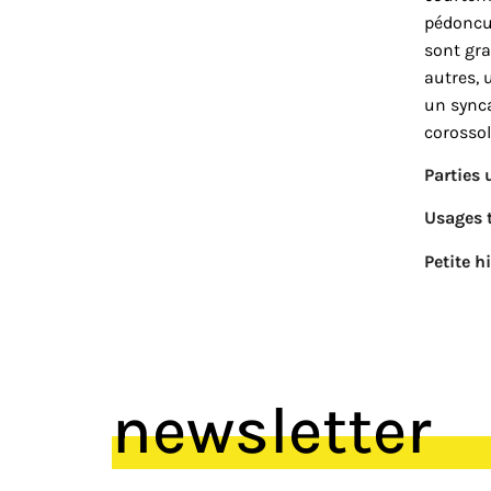
pédoncul
sont gra
autres, 
un
sync
corossol
Parties u
Usages t
Petite h
newsletter