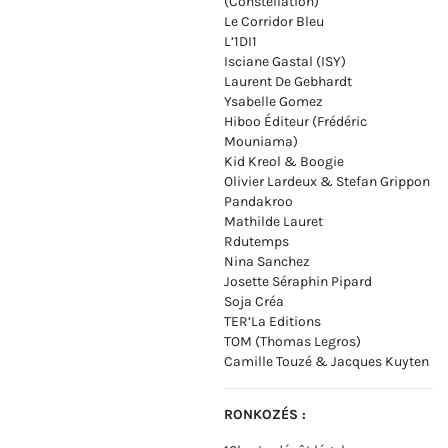
(Constellation)
Le Corridor Bleu
L’1DI1
Isciane Gastal (ISY)
Laurent De Gebhardt
Ysabelle Gomez
Hiboo Éditeur (Frédéric
Mouniama)
Kid Kreol & Boogie
Olivier Lardeux & Stefan Grippon
Pandakroo
Mathilde Lauret
Rdutemps
Nina Sanchez
Josette Séraphin Pipard
Soja Créa
TER’La Editions
TOM (Thomas Legros)
Camille Touzé & Jacques Kuyten
RONKOZÉS :