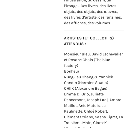
l’illustration, du dessin, de
l’image… Des livres, des livres-
objets, des objets, des œuvres,
des livres d’artiste, des fanzines,
des affiches, des volumes…
ARTISTES (ET COLLECTIFS)
ATTENDUS :
Monsieur Bleu, David Lechevalier
et Roxane Chais (The blue
factory)
Bonheur
Rung-Tsu Chang & Yannick
Candin (Hermine Studio)
CHIIK (Alexandre Begue)
Emma Di Orio, Juliette
Dennemont, Joseph Ladj, Ambre
Maillot, Anie Matois, La
Paulinette, Chloé Robert,
Clément Striano, Sasha Tigret, La
Troisième Main, Clara-K