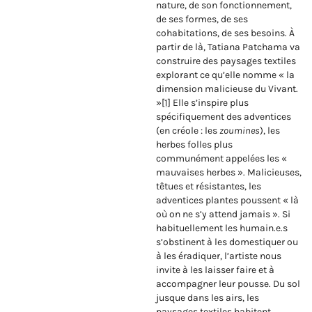
nature, de son fonctionnement,
de ses formes, de ses
cohabitations, de ses besoins. À
partir de là, Tatiana Patchama va
construire des paysages textiles
explorant ce qu’elle nomme « la
dimension malicieuse du Vivant.
»
[1]
Elle s’inspire plus
spécifiquement des adventices
(en créole : les
zoumines
), les
herbes folles plus
communément appelées les «
mauvaises herbes ». Malicieuses,
têtues et résistantes, les
adventices plantes poussent « là
où on ne s’y attend jamais ». Si
habituellement les humain.e.s
s’obstinent à les domestiquer ou
à les éradiquer, l’artiste nous
invite à les laisser faire et à
accompagner leur pousse. Du sol
jusque dans les airs, les
paysages textiles habitent