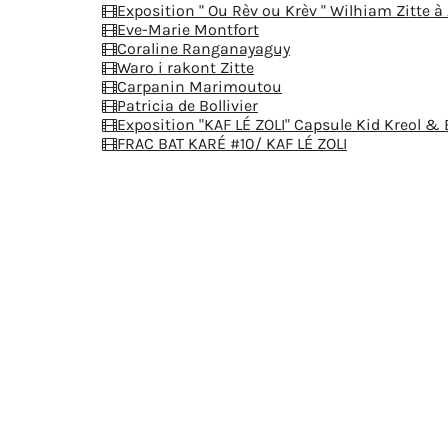
Exposition " Ou Rèv ou Krèv " Wilhiam Zitte à
Eve-Marie Montfort
Coraline Ranganayaguy
Waro i rakont Zitte
Carpanin Marimoutou
Patricia de Bollivier
Exposition "KAF LÉ ZOLI" Capsule Kid Kreol &
FRAC BAT KARÉ #10/ KAF LÉ ZOLI