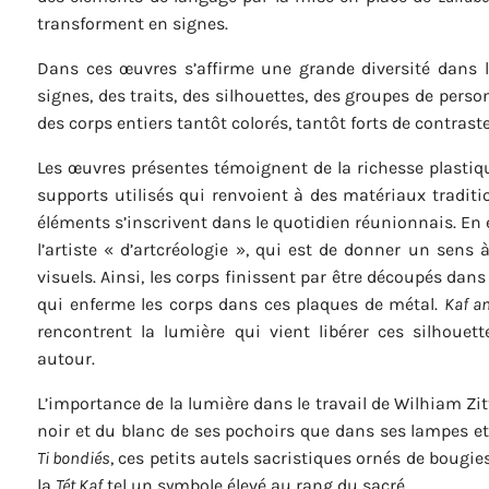
transforment en signes.
Dans ces œuvres s’affirme une grande diversité dans le
signes, des traits, des silhouettes, des groupes de pers
des corps entiers tantôt colorés, tantôt forts de contraste
Les œuvres présentes témoignent de la richesse plastique
supports utilisés qui renvoient à des matériaux traditi
éléments s’inscrivent dans le quotidien réunionnais. En e
l’artiste « d’artcréologie », qui est de donner un sens 
visuels. Ainsi, les corps finissent par être découpés dans 
qui enferme les corps dans ces plaques de métal.
Kaf an
rencontrent la lumière qui vient libérer ces silhouet
autour.
L’importance de la lumière dans le travail de Wilhiam Zi
noir et du blanc de ses pochoirs que dans ses lampes et 
Ti bondiés
, ces petits autels sacristiques ornés de bougi
la
Tét Kaf
tel un symbole élevé au rang du sacré.