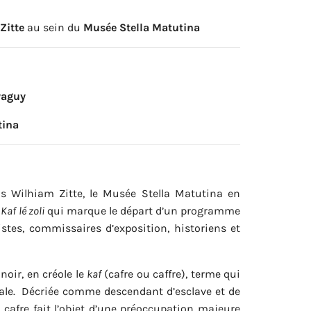
Zitte
au sein du
Musée Stella Matutina
yaguy
tina
ais Wilhiam Zitte, le Musée Stella Matutina en
n
Kaf lé zoli
qui marque le départ d’un programme
istes, commissaires d’exposition, historiens et
noir, en créole le
kaf
(cafre ou caffre), terme qui
rale. Décriée comme descendant d’esclave et de
u cafre fait l’objet d’une préoccupation majeure