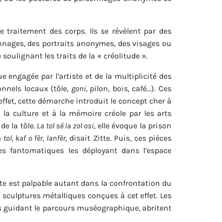
 traitement des corps. Ils se révèlent par des
onnages, des portraits anonymes, des visages ou
 soulignant les traits de la « créolitude ».
 engagée par l’artiste et de la multiplicité des
onnels locaux (tôle,
goni
, pilon, bois, café…). Ces
ffet, cette démarche introduit le concept cher à
à la culture et à la mémoire créole par les arts
de la tôle
. La tol sé la zol osi
, elle évoque la prison
 tol, kaf o fèr, lanfèr
, disait Zitte. Puis, ces pièces
tes fantomatiques les déployant dans l’espace
tte est palpable autant dans la confrontation du
sculptures métalliques conçues à cet effet. Les
es guidant le parcours muséographique, abritent