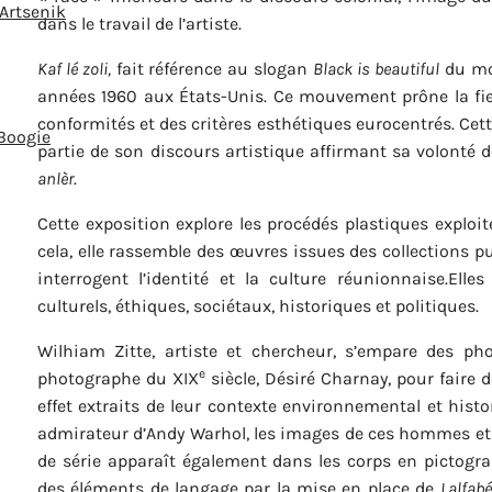
 Artsenik
dans le travail de l’artiste.
Kaf lé zoli,
fait référence au slogan
Black is beautiful
du mo
années 1960 aux États-Unis. Ce mouvement prône la fiert
conformités et des critères esthétiques eurocentrés. Cette 
 Boogie
partie de son discours artistique affirmant sa volonté d
anlèr
.
Cette exposition explore les procédés plastiques exploité
cela, elle rassemble des œuvres issues des collections pu
interrogent l’identité et la culture réunionnaise.Elles
culturels, éthiques, sociétaux, historiques et politiques.
Wilhiam Zitte, artiste et chercheur, s’empare des ph
e
photographe du XIX
siècle, Désiré Charnay, pour faire d
effet extraits de leur contexte environnemental et hist
admirateur d’Andy Warhol, les images de ces hommes et d
de série apparaît également dans les corps en pictogr
des éléments de langage par la mise en place de
Lalfabé