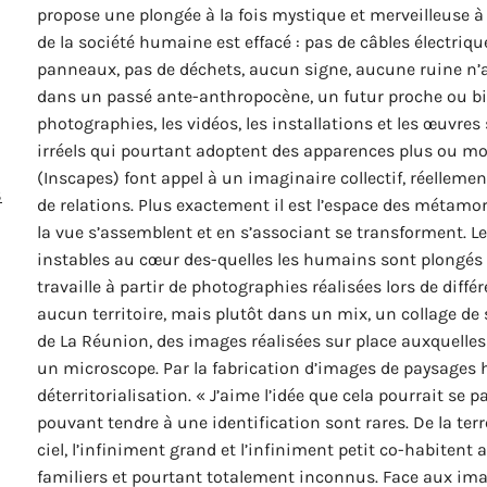
propose une plongée à la fois mystique et merveilleuse à l
de la société humaine est effacé : pas de câbles électriqu
panneaux, pas de déchets, aucun signe, aucune ruine n’a
dans un passé ante-anthropocène, un futur proche ou bie
photographies, les vidéos, les installations et les œuvre
irréels qui pourtant adoptent des apparences plus ou m
(Inscapes) font appel à un imaginaire collectif, réellemen
S
de relations. Plus exactement il est l’espace des métamorp
la vue s’assemblent et en s’associant se transforment. L
instables au cœur des-quelles les humains sont plongés e
travaille à partir de photographies réalisées lors de diff
aucun territoire, mais plutôt dans un mix, un collage de s
de La Réunion, des images réalisées sur place auxquelles
un microscope. Par la fabrication d’images de paysages hy
déterritorialisation. « J’aime l’idée que cela pourrait se 
pouvant tendre à une identification sont rares. De la ter
ciel, l’infiniment grand et l’infiniment petit co-habite
familiers et pourtant totalement inconnus. Face aux ima