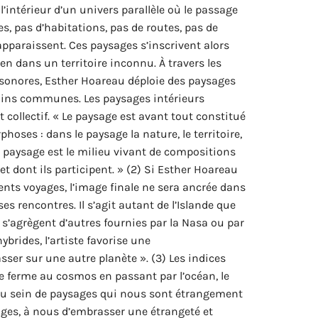
’intérieur d’un univers parallèle où le passage
es, pas d’habitations, pas de routes, pas de
pparaissent. Ces paysages s’inscrivent alors
n dans un territoire inconnu. À travers les
s sonores, Esther Hoareau déploie des paysages
oins communes. Les paysages intérieurs
t collectif. « Le paysage est avant tout constitué
hoses : dans le paysage la nature, le territoire,
e paysage est le milieu vivant de compositions
t dont ils participent. » (2) Si Esther Hoareau
érents voyages, l’image finale ne sera ancrée dans
es rencontres. Il s’agit autant de l’Islande que
 s’agrègent d’autres fournies par la Nasa ou par
brides, l’artiste favorise une
passer sur une autre planète ». (3) Les indices
re ferme au cosmos en passant par l’océan, le
nt au sein de paysages qui nous sont étrangement
ges, à nous d’embrasser une étrangeté et