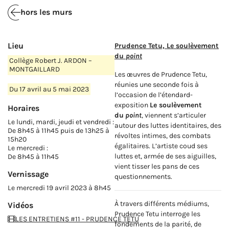
hors les murs
Lieu
Prudence Tetu, Le soulèvement
du
point
Collège Robert J. ARDON –
MONTGAILLARD
Les œuvres de Prudence Tetu,
réunies une seconde fois à
Du 17 avril au 5 mai 2023
l’occasion de l’étendard-
exposition
Le soulèvement
Horaires
du
point
, viennent s’articuler
Le lundi, mardi, jeudi et vendredi :
autour des luttes identitaires, des
De 8h45 à 11h45 puis de 13h25 à
révoltes intimes, des combats
15h20
égalitaires. L’artiste coud ses
Le mercredi :
luttes et, armée de ses aiguilles,
De 8h45 à 11h45
vient tisser les pans de ces
Vernissage
questionnements.
Le mercredi 19 avril 2023 à 8h45
À travers différents médiums,
Vidéos
Prudence Tetu interroge les
LES ENTRETIENS #11 - PRUDENCE TETU
fondements de la parité, de