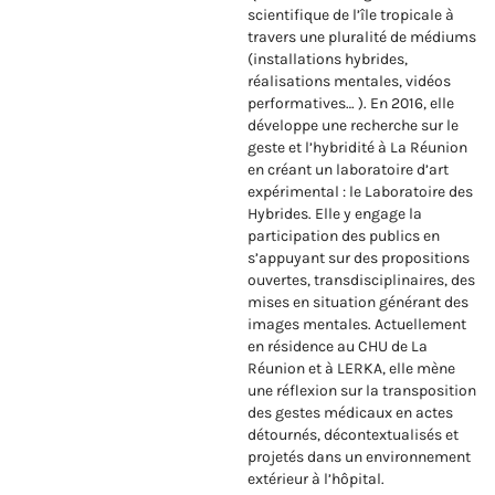
scientifique de l’île tropicale à
travers une pluralité de médiums
(installations hybrides,
réalisations mentales, vidéos
performatives… ). En 2016, elle
développe une recherche sur le
geste et l’hybridité à La Réunion
en créant un laboratoire d’art
expérimental : le Laboratoire des
Hybrides. Elle y engage la
participation des publics en
s’appuyant sur des propositions
ouvertes, transdisciplinaires, des
mises en situation générant des
images mentales. Actuellement
en résidence au CHU de La
Réunion et à LERKA, elle mène
une réflexion sur la transposition
des gestes médicaux en actes
détournés, décontextualisés et
projetés dans un environnement
extérieur à l’hôpital.