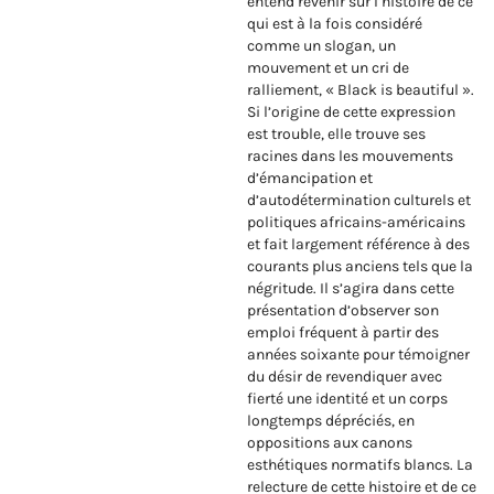
entend revenir sur l’histoire de ce
qui est à la fois considéré
comme un slogan, un
mouvement et un cri de
ralliement, « Black is beautiful ».
Si l’origine de cette expression
est trouble, elle trouve ses
racines dans les mouvements
d’émancipation et
d’autodétermination culturels et
politiques africains-américains
et fait largement référence à des
courants plus anciens tels que la
négritude. Il s’agira dans cette
présentation d’observer son
emploi fréquent à partir des
années soixante pour témoigner
du désir de revendiquer avec
fierté une identité et un corps
longtemps dépréciés, en
oppositions aux canons
esthétiques normatifs blancs. La
relecture de cette histoire et de ce