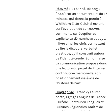
Résumé
:
« Fét Kaf, Tét Kag »
(2007) est un documentaire de 12
minutes qui donne la parole à
Whilhiam Zitte. Celui-ci revient
sur l’évolution de son œuvre,
commente sa réception et
explicite sa démarche artistique.
Il livre ainsi les clefs permettant
de lire le discours, verbal et
plastique, qu’il construit autour
de l’identité créole réunionnaise.
La communication propose donc
une lecture du projet de Zitte, sa
contribution mémorielle, son
positionnement vis-à-vis de
l’histoire de l’art.
Biographie
:
Francky Lauret,
poète, Agrégé Langues de France
– Créole, Docteur en Langues et
Cultures Régionales, Maître de