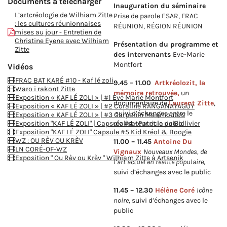
Documents à télécharger
Inauguration du séminaire
L’artcréologie de Wilhiam Zitte
Prise de parole ESAR, FRAC
: les cultures réunionnaises
RÉUNION, RÉGION RÉUNION
mises au jour - Entretien de
Christine Eyene avec Wilhiam
Présentation du programme et
Zitte
des intervenants
Eve-Marie
Montfort
Vidéos
FRAC BAT KARÉ #10 - Kaf lé zoli
9.45 – 11.00
Artkréolozit, la
Waro i rakont Zitte
mémoire retrouvée,
un
Exposition « KAF LÉ ZOLI » | #1 Eve Marie Montfort
documentaire de
Laurent Zitte
,
Exposition « KAF LÉ ZOLI » | #2 Coraline RANGANAYAGUY
suivi d’échanges entre le
Exposition « KAF LÉ ZOLI » | #3 Carpanin Marimoutou
réalisateur et le public
Exposition "KAF LÉ ZOLI" | Capsule #4 - Patricia de Bollivier
Exposition "KAF LÉ ZOLI" Capsule #5 Kid Kréol & Boogie
WZ : OU RÈV OU KRÈV
11.00 – 11.45
Antoine Du
LN CORÉ-OF-WZ
Vignaux
Nouveaux Mondes, de
Exposition " Ou Rèv ou Krèv " Wilhiam Zitte à Artsenik
l’art actuel en réalité populaire
,
suivi d’échanges avec le public
11.45 – 12.30
Hélène Coré
Icône
noire
, suivi d’échanges avec le
public