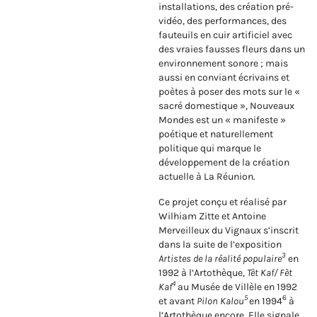
installations, des création pré-
vidéo, des performances, des
fauteuils en cuir artificiel avec
des vraies fausses fleurs dans un
environnement sonore ; mais
aussi en conviant écrivains et
poètes à poser des mots sur le «
sacré domestique », Nouveaux
Mondes est un « manifeste »
poétique et naturellement
politique qui marque le
développement de la création
actuelle à La Réunion.
Ce projet conçu et réalisé par
Wilhiam Zitte et Antoine
Merveilleux du Vignaux s’inscrit
dans la suite de l’exposition
3
Artistes de la réalité populaire
en
1992 à l’Artothèque,
Tèt Kaf/ Fèt
4
Kaf
au Musée de Villèle en 1992
5
6
et avant
Pilon Kalou
en 1994
à
l’Artothèque encore. Elle signale