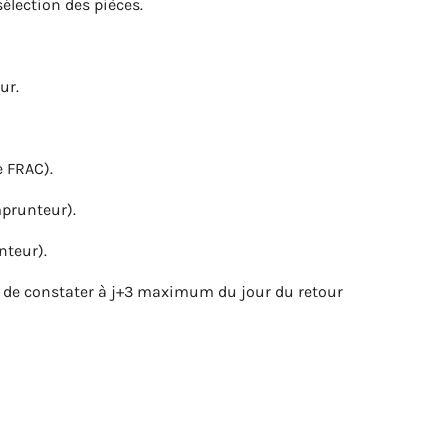
élection des pièces.
ur.
e FRAC).
mprunteur).
nteur).
ion de constater à j+3 maximum du jour du retour