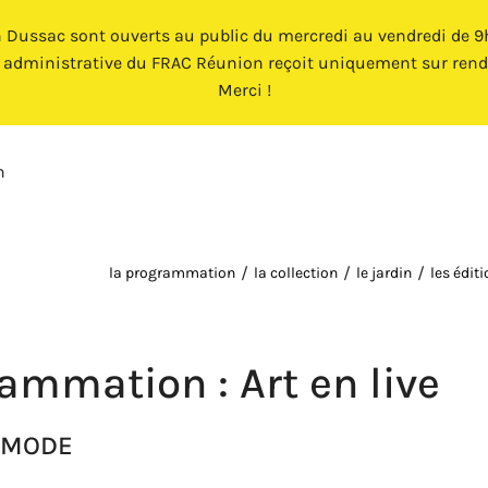
n Dussac sont ouverts au public du mercredi au vendredi de 9h 
e administrative du FRAC Réunion reçoit uniquement sur rend
Merci !
n
la programmation
la collection
le jardin
les édit
rammation :
Art en live
E MODE