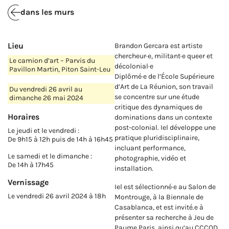
dans les murs
Lieu
Brandon Gercara est artiste
chercheur·e, militant·e queer et
Le camion d’art – Parvis du
décolonial·e
Pavillon Martin, Piton Saint-Leu
Diplômé·e de l’École Supérieure
d’Art de La Réunion, son travail
Du vendredi 26 avril au
se concentre sur une étude
dimanche 26 mai 2024
critique des dynamiques de
Horaires
dominations dans un contexte
post-colonial. Iel développe une
Le jeudi et le vendredi :
pratique pluridisciplinaire,
De 9h15 à 12h puis de 14h à 16h45
incluant performance,
Le samedi et le dimanche :
photographie, vidéo et
De 14h à 17h45
installation.
Vernissage
Iel est sélectionné·e au Salon de
Le vendredi 26 avril 2024 à 18h
Montrouge, à la Biennale de
Casablanca, et est invité.e à
présenter sa recherche à Jeu de
Paume Paris, ainsi qu’au CCCOD